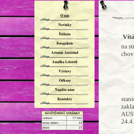
O nás
Novinky
Štěňata
Vít
Fotogalerie
na s
Artemis Austrind
chov
Amálka Leterufi
Výstavy
Odkazy
Napište nám
Jsm
stan
Kontakty
zakl
AUST
NÁVŠTĚVNÍKŮ STRÁNKY
celkem
77 042
24.4
tento týden
15
dnes
15