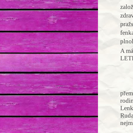
zalo
zdrav
praž
fenka
plno
A má
LET
Pr
Nad
přemý
rodi
Lenk
Ruda 
nejml