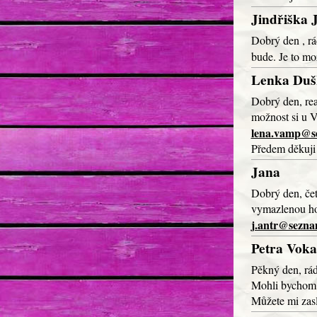
Jindřiška 
Dobrý den , rá
bude. Je to m
Lenka Duš
Dobrý den, reag
možnost si u V
lena.vamp@s
Předem děkuji
Jana
Dobrý den, čet
vymazlenou ho
j.antr@sezna
Petra Voka
Pěkný den, rá
Mohli bychom s
Můžete mi zasl