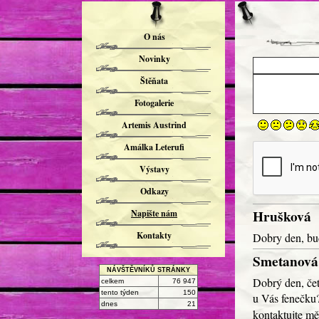
O nás
Novinky
Štěňata
Fotogalerie
Artemis Austrind
Amálka Leterufi
Výstavy
Odkazy
Hrušková
Napište nám
Kontakty
Dobry den, bu
Smetanová
NÁVŠTĚVNÍKŮ STRÁNKY
Dobrý den, čet
celkem
76 947
tento týden
150
u Vás fenečku?
dnes
21
kontaktujte m