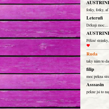
AUSTRIN
fotky, fotky, a
Leterufi
Děkuji moc...
AUSTRIN
Pěkné stránky
Ruda
taky nám to d
filip
moc pekna str
Asssasin
pekne jsi to n