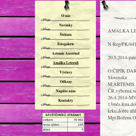
O nás
Novinky
AMÁLKA LETE
Štěňata
N Reg/PK/44
Fotogalerie
Artemis Austrind
20.5.2014-pate
Amálka Leterufi
O:ČIPÍK DAR 
Výstavy
Slovenska
Odkazy
M:ARTEMIS AU
ČR,výborná,ve
Napište nám
26.4.2014-M
Kontakty
13měs.fena,dob
krku,dobře úhl
NÁVŠTĚVNÍKŮ STRÁNKY
Mgr.Božena O
celkem
76 962
tento týden
165
dnes
5